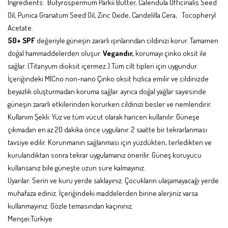
Ingredients: Butyrospermum Parkii Butter, Calendula Officinalis Seed
Oil, Punica Granatum Seed Oil, Zinc Oxide, Candelilla Cera, Tocopheryl
Acetate.
50+ SPF
değeriyle güneşin zararlı ışınlarından cildinizi korur. Tamamen
doğal hammaddelerden oluşur.
Vegandır,
korumayı çinko oksit ile
sağlar. (Titanyum dioksit içermez.) Tüm cilt tipleri için uygundur.
İçeriğindeki MİCno non-nano Çinko oksit hızlıca emilir ve cildinizde
beyazlık oluşturmadan koruma sağlar. ayrıca doğal yağlar sayesinde
güneşin zararlı etkilerinden korurken cildinizi besler ve nemlendirir.
Kullanım Şekli: Yüz ve tüm vücut olarak haricen kullanılır. Güneşe
çıkmadan en az 20 dakika önce uygulanır. 2 saatte bir tekrarlanması
tavsiye edilir. Korunmanın sağlanması için yüzdükten, terledikten ve
kurulandıktan sonra tekrar uygulamanız önerilir. Güneş koruyucu
kullansanız bile güneşte uzun süre kalmayınız.
Uyarılar: Serin ve kuru yerde saklayınız. Çocukların ulaşamayacağı yerde
muhafaza ediniz. İçeriğindeki maddelerden birine alerjiniz varsa
kullanmayınız. Gözle temasından kaçınınız.
Menşei:Türkiye