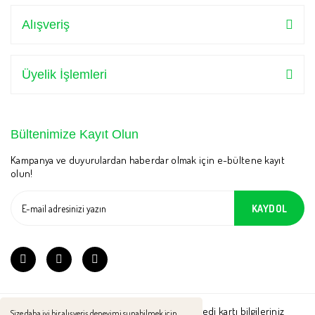
Alışveriş
Üyelik İşlemleri
Bültenimize Kayıt Olun
Kampanya ve duyurulardan haberdar olmak için e-bültene kayıt
olun!
KAYDOL
2021 © MelKa Naturel. Tüm Hakları Saklıdır. Kredi kartı bilgileriniz
Size daha iyi bir alışveriş deneyimi sunabilmek için