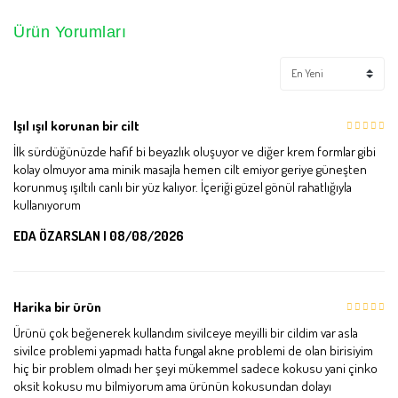
Ürün Yorumları
Işıl ışıl korunan bir cilt
İlk sürdüğünüzde hafif bi beyazlık oluşuyor ve diğer krem formlar gibi
kolay olmuyor ama minik masajla hemen cilt emiyor geriye güneşten
korunmuş ışıltılı canlı bir yüz kalıyor. İçeriği güzel gönül rahatlığıyla
kullanıyorum
EDA ÖZARSLAN | 08/08/2026
Harika bir ürün
Ürünü çok beğenerek kullandım sivilceye meyilli bir cildim var asla
sivilce problemi yapmadı hatta fungal akne problemi de olan birisiyim
hiç bir problem olmadı her şeyi mükemmel sadece kokusu yani çinko
oksit kokusu mu bilmiyorum ama ürünün kokusundan dolayı