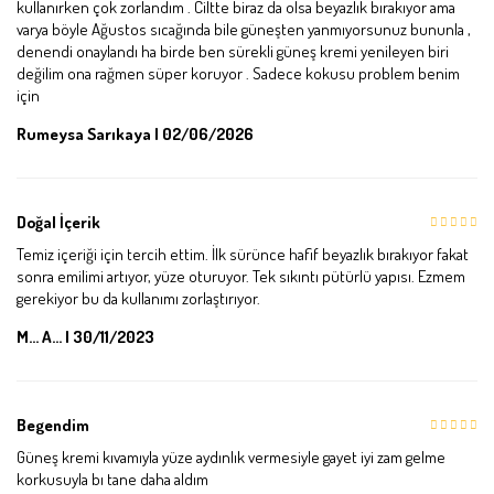
kullanırken çok zorlandım . Ciltte biraz da olsa beyazlık bırakıyor ama
varya böyle Ağustos sıcağında bile güneşten yanmıyorsunuz bununla ,
denendi onaylandı ha birde ben sürekli güneş kremi yenileyen biri
değilim ona rağmen süper koruyor . Sadece kokusu problem benim
için
Rumeysa Sarıkaya | 02/06/2026
Doğal İçerik
Temiz içeriği için tercih ettim. İlk sürünce hafif beyazlık bırakıyor fakat
sonra emilimi artıyor, yüze oturuyor. Tek sıkıntı pütürlü yapısı. Ezmem
gerekiyor bu da kullanımı zorlaştırıyor.
M... A... | 30/11/2023
Begendim
Güneş kremi kıvamıyla yüze aydınlık vermesiyle gayet iyi zam gelme
korkusuyla bı tane daha aldım