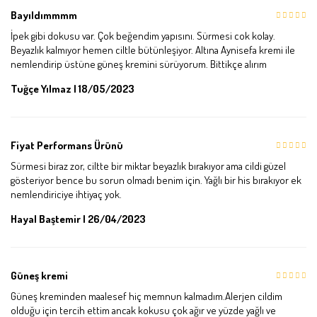
Bayıldımmmm
İpek gibi dokusu var. Çok beğendim yapısını. Sürmesi cok kolay.
Beyazlık kalmıyor hemen ciltle bütünleşiyor. Altına Aynisefa kremi ile
nemlendirip üstüne güneş kremini sürüyorum. Bittikçe alırım
Tuğçe Yılmaz | 18/05/2023
Fiyat Performans Ürünü
Sürmesi biraz zor, ciltte bir miktar beyazlık bırakıyor ama cildi güzel
gösteriyor bence bu sorun olmadı benim için. Yağlı bir his bırakıyor ek
nemlendiriciye ihtiyaç yok.
Hayal Baştemir | 26/04/2023
Güneş kremi
Güneş kreminden maalesef hiç memnun kalmadım.Alerjen cildim
olduğu için tercih ettim ancak kokusu çok ağır ve yüzde yağlı ve