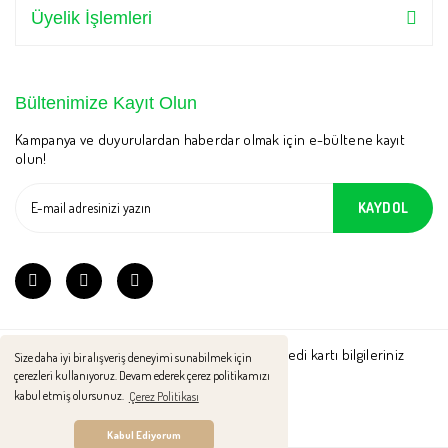
Üyelik İşlemleri
Bültenimize Kayıt Olun
Kampanya ve duyurulardan haberdar olmak için e-bültene kayıt
olun!
KAYDOL
2021 © MelKa Naturel. Tüm Hakları Saklıdır. Kredi kartı bilgileriniz
Size daha iyi bir alışveriş deneyimi sunabilmek için
256bit SSL sertifikası ile korunmaktadır.
çerezleri kullanıyoruz. Devam ederek çerez politikamızı
kabul etmiş olursunuz.
Çerez Politikası
Kabul Ediyorum