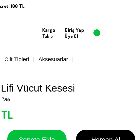
creti 100 TL
Kargo
Giriş Yap
Takip
Üye Ol
Cilt Tipleri
Aksesuarlar
Lifi Vücut Kesesi
0 Puan
 TL
Sepete Ekle
Hemen Al