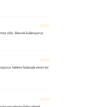
ez oldu. Ailecek kullanıyoruz
öpürür, hakkını fazlasıyla veren bir
tım parçalanma falan olmadı.