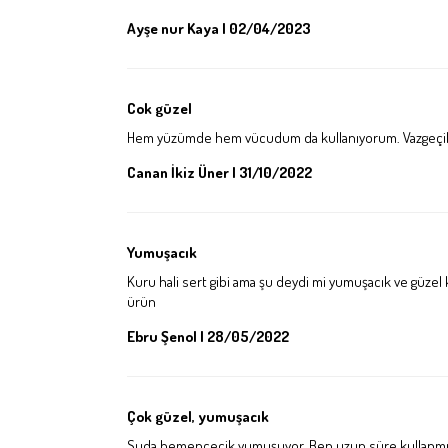
Ayşe nur Kaya | 02/04/2023
Cok güzel
Hem yüzümde hem vücudum da kullanıyorum. Vazgeçilm
Canan İkiz Üner | 31/10/2022
Yumuşacık
Kuru hali sert gibi ama şu deydi mi yumuşacık ve güzel k
ürün
Ebru Şenol | 28/05/2022
Çok güzel, yumuşacık
Suda hemencecik yumuşuyor. Ben uzun süre kullanmış