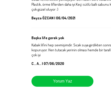
Plastik, örme liflerden daha iyi.Keçi sütlü ballı sabun
çok güzel oluyor :)
Beyza ÖZCAN | 06/04/2021
Başka life gerek yok
Kabak lifini hep sevmişimdir. Sıcak suya girdikten so
kopuruyor. Hen tutacak yerinin olması hemde bir tara
çok iyi
C... A... | 07/06/2020
Yorum Yaz