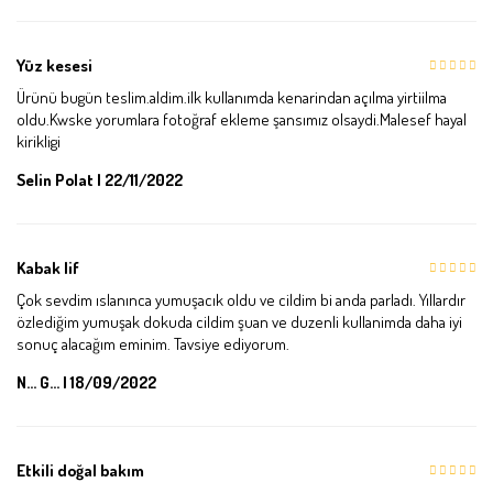
Yüz kesesi
Ürünü bugün teslim.aldim.ilk kullanımda kenarindan açılma yirtiilma
oldu.Kwske yorumlara fotoğraf ekleme şansımız olsaydi.Malesef hayal
kirikligi
Selin Polat | 22/11/2022
Kabak lif
Çok sevdim ıslanınca yumuşacık oldu ve cildim bi anda parladı. Yıllardır
özlediğim yumuşak dokuda cildim şuan ve duzenli kullanimda daha iyi
sonuç alacağım eminim. Tavsiye ediyorum.
N... G... | 18/09/2022
Etkili doğal bakım